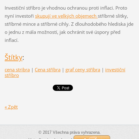
Investiční stříbro je vhodnou ochranou proti inflaci. Proto
nyní investoři
skupují ve velkých objemech
stříbrné slitky,
stříbrné mince a stříbrné cihly. Z dlouhodobého hlediska jde
o jednu z mála možností, jak ochránit své úspory před
inflací.
Štítky
:
cena stribra
|
Cena stříbra
|
graf ceny stříbra
|
investiční
stříbro
« Zpět
© 2017 Všechna práva vyhrazena.