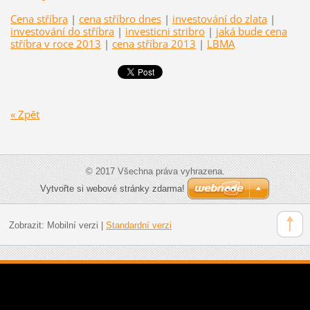
Cena stříbra
|
cena stříbro dnes
|
investování do zlata
|
investování do stříbra
|
investicni stribro
|
jaká bude cena
stříbra v roce 2013
|
cena stříbra 2013
|
LBMA
« Zpět
© 2017 Všechna práva vyhrazena.
Vytvořte si webové stránky zdarma!
Zobrazit:
Mobilní verzi
|
Standardní verzi