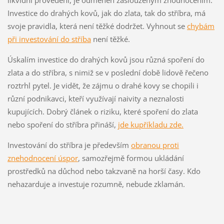
likvidní provedení, je odměněn zaslouženým zhodnocením.
Investice do drahých kovů, jak do zlata, tak do stříbra, má
svoje pravidla, která není těžké dodržet. Vyhnout se
chybám
při investování do stříba
není těžké.
Úskalím investice do drahých kovů jsou různá spoření do
zlata a do stříbra, s nimiž se v poslední době lidově řečeno
roztrhl pytel. Je vidět, že zájmu o drahé kovy se chopili i
různí podnikavci, kteří využívají naivity a neznalosti
kupujících. Dobrý článek o riziku, které spoření do zlata
nebo spoření do stříbra přináší,
jde kupříkladu zde.
Investování do stříbra je především
obranou proti
znehodnocení úspor
, samozřejmě formou ukládání
prostředků na důchod nebo takzvaně na horší časy. Kdo
nehazarduje a investuje rozumně, nebude zklamán.