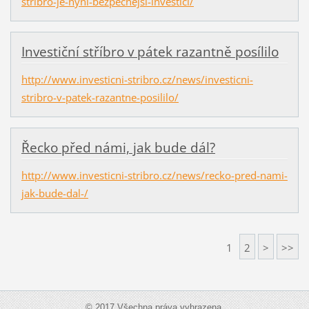
stribro-je-nyni-bezpecnejsi-investici/
Investiční stříbro v pátek razantně posílilo
http://www.investicni-stribro.cz/news/investicni-
stribro-v-patek-razantne-posililo/
Řecko před námi, jak bude dál?
http://www.investicni-stribro.cz/news/recko-pred-nami-
jak-bude-dal-/
1
2
>
>>
© 2017 Všechna práva vyhrazena.