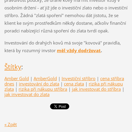
pravdivost poučky, že drahé kovy má mít investor vždy v
osobním držení - ať již jde o investiční zlato nebo o investiční
stříbro. Žádná "zlatá spoření" nemohou dát jistotu, že se
klient ke svým prostředkům někdy dostane, ačkoliv finanční
poradci nabízející různá spoření do zlata tvrdí opak.
Investování do drahých kovů má svoje "kovová" pravidla,
která by rozumný invstor
měl vždy dodržovat
.
Štítky
:
Amber Gold
|
AmberGold
|
Investiční stříbro
|
cena stříbra
dnes
|
investování do zlata
|
cena zlata
|
rizika při nákupu
zlata
|
rizika při nákupu stříbra
|
jak investovat do stříbra
|
jak investovat do zlata
« Zpět