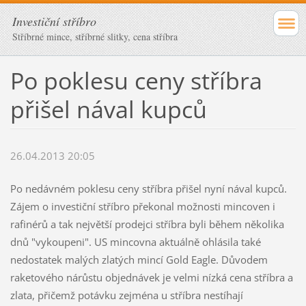
Investiční stříbro
Stříbrné mince, stříbrné slitky, cena stříbra
Po poklesu ceny stříbra
přišel nával kupců
26.04.2013 20:05
Po nedávném poklesu ceny stříbra přišel nyní nával kupců.
Zájem o investiční stříbro překonal možnosti mincoven i
rafinérů a tak největší prodejci stříbra byli během několika
dnů "vykoupeni". US mincovna aktuálně ohlásila také
nedostatek malých zlatých mincí Gold Eagle. Důvodem
raketového nárůstu objednávek je velmi nízká cena stříbra a
zlata, přičemž potávku zejména u stříbra nestíhají