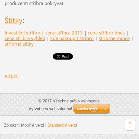
producenti stříbra pokrývat.
Štítky
:
Investiční stříbro
|
cena stříbra 2013
|
cena stříbro dnes
|
cena stříbra výhled
|
kde nakoupit stříbro
|
stribrne mince
|
stříbrné slitky
« Zpět
© 2017 Všechna práva vyhrazena.
Vytvořte si web zdarma!
Zobrazit:
Mobilní verzi
|
Standardní verzi