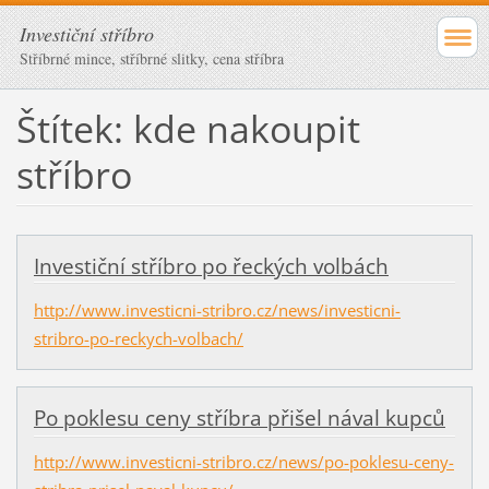
Investiční stříbro
Stříbrné mince, stříbrné slitky, cena stříbra
Štítek: kde nakoupit
stříbro
Investiční stříbro po řeckých volbách
http://www.investicni-stribro.cz/news/investicni-
stribro-po-reckych-volbach/
Po poklesu ceny stříbra přišel nával kupců
http://www.investicni-stribro.cz/news/po-poklesu-ceny-