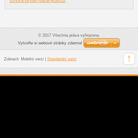
stribra-prisel-naval-kupcu/
© 2017 Všechna práva vyhrazena.
Vytvořte si webové stránky zdarma!
Zobrazit:
Mobilní verzi
|
Standardní verzi