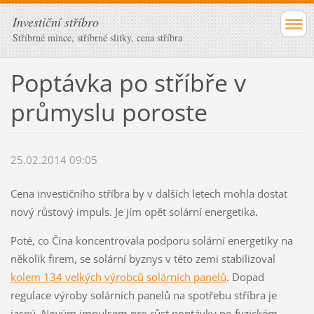
Investiční stříbro
Stříbrné mince, stříbrné slitky, cena stříbra
Poptávka po stříbře v
průmyslu poroste
25.02.2014 09:05
Cena investičního stříbra by v dalších letech mohla dostat
nový růstový impuls. Je jím opět solární energetika.
Poté, co Čína koncentrovala podporu solární energetiky na
několik firem, se solární byznys v této zemi stabilizoval
kolem 134 velkých výrobců solárních panelů
. Dopad
regulace výroby solárních panelů na spotřebu stříbra je
jasný. Novým impulsem pro růst poptávky po fyzickém