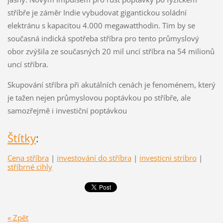
stříbře je záměr Indie vybudovat gigantickou soládní
elektránu s kapacitou 4.000 megawatthodin. Tím by se
současná indická spotřeba stříbra pro tento průmyslový
obor zvýšila ze současných 20 mil uncí stříbra na 54 milionů
uncí stříbra.
Skupování stříbra při akutálních cenách je fenoménem, který
je tažen nejen průmyslovou poptávkou po stříbře, ale
samozřejmě i investiční poptávkou
Štítky
:
Cena stříbra
|
investování do stříbra
|
investicni stribro
|
stříbrné cihly
« Zpět