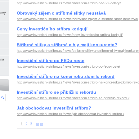
http://www.investicni-stribro.cz/news/investicni-stribro-nad-22-dolary/
Obrovský zájem o stříbrné slitky neustává
nový
http://www.investicni-stribro.cz/news/obrovsky-zajem-o-stribrne-slitky-neustava/
Ceny investičního stříbra korigují
http://www.investicni-stribro.cz/news/ceny-investicniho-stribra-koriguji/
Stříbrné slitky a stříbrné cihly mají konkurenta?
http://www.investicni-stribro.cz/news/stribrne-slitky-a-stribrne-cihly-maji-konkuren
ana
Investiční stříbro po FEDu roste
http://www.investicni-stribro.cz/news/investicni-stribro-po-fedu-roste/
Investiční stříbro na konci roku zlomilo rekord
http://www.investicni-stribro.cz/news/investicni-stribro-na-konci-roku-zlomilo-reko
Investiční stříbro se přiblížilo rekordu
http://www.investicni-stribro.cz/news/investicni-stribro-se-priblizilo-rekordu/
Jak obchodovat investiční stříbro?
http://www.investicni-stribro.cz/news/jak-obchodovat-investicni-stribro-/
1
2
3