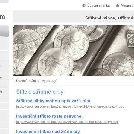
Úvodní stránka
Mapa st
bro
Stříbrné mince, stříbrné 
-
na
Úvodní stránka
|
Výpis tagů
Štítek: stříbrné cihly
ěz
Stříbrné slitky mohou opět zažít růst
http://www.investicni-stribro.cz/news/stribrne-slitky-mohou-opet-zazit-rust/
Investiční stříbro roste nejrycheji
http://www.investicni-stribro.cz/news/investicni-stribro-roste-nejrycheji/
Investiční stříbro nad 22 dolary