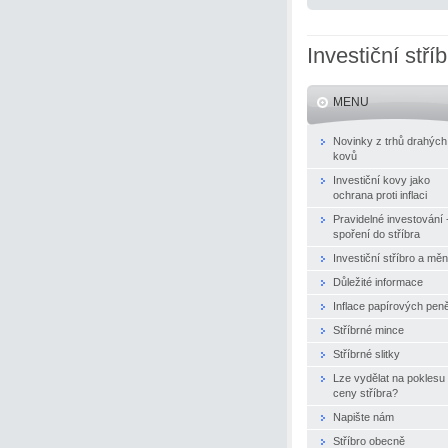
Investiční stří
MENU
Novinky z trhů drahých
kovů
Investiční kovy jako
ochrana proti inflaci
Pravidelné investování 
spoření do stříbra
Investiční stříbro a mě
Důležité informace
Inflace papírových pen
Stříbrné mince
Stříbrné slitky
Lze vydělat na poklesu
ceny stříbra?
Napište nám
Stříbro obecně