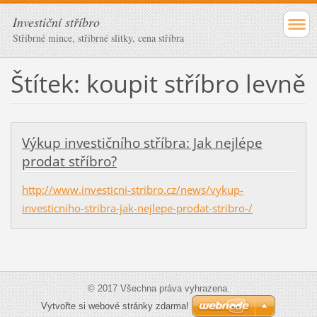
Investiční stříbro
Stříbrné mince, stříbrné slitky, cena stříbra
Štítek: koupit stříbro levně
Výkup investičního stříbra: Jak nejlépe
prodat stříbro?
http://www.investicni-stribro.cz/news/vykup-
investicniho-stribra-jak-nejlepe-prodat-stribro-/
© 2017 Všechna práva vyhrazena.
Vytvořte si webové stránky zdarma!