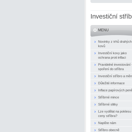
Investiční stří
MENU
Novinky z trhů drahých
kovů
Investiční kovy jako
ochrana proti inflaci
Pravidelné investování 
spoření do stříbra
Investiční stříbro a mě
Důležité informace
Inflace papírových pen
Stříbrné mince
Stříbrné slitky
Lze vydělat na poklesu
ceny stříbra?
Napište nám
Stříbro obecně