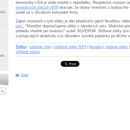
ekonomiky USA je stále mnohé v nepořádku. Respektive rostoucí p
investičních slitcích NTR
ukazuje, že obavy investorů z budoucího v
nový
uvádí se v oficiálním komuniké firmy.
Zájem investorů o tyto slitky je dán především jejich likviditou, neb
uncí.
"Klientům doporučujeme slitky v násobcích uncí. Metrické pr
pohledu vhodné pro investici" uvádí SILVERUM. Stříbrné slitky tyto
zvyšuje jejich atraktivitu a je důvodem vysoké poptávky po těchto sl
Štítky
:
stříbrné cihly
|
stříbrné slitky NTR
|
likvidita
|
stribrne slitky
|
stříbrné mince
ana
Zpět