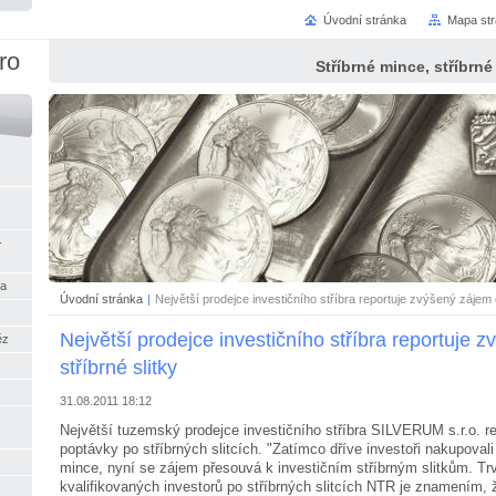
Úvodní stránka
Mapa st
bro
Stříbrné mince, stříbrné 
-
na
Úvodní stránka
|
Největší prodejce investičního stříbra reportuje zvýšený zájem o
Největší prodejce investičního stříbra reportuje 
ěz
stříbrné slitky
31.08.2011 18:12
Největší tuzemský prodejce investičního stříbra SILVERUM s.r.o. rep
poptávky po stříbrných slitcích. "Zatímco dříve investoři nakupovali 
mince, nyní se zájem přesouvá k investičním stříbrným slitkům. Tr
kvalifikovaných investorů po stříbrných slitcích NTR je znamením, ž