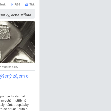
ránek
RSS
Tisk
slitky, cena stříbra
 stříbrné slitky
zvýšený zájem o
ortuje trvalý růst
investiční stříbrné
valý nárůst poptávky
e se situací eura a