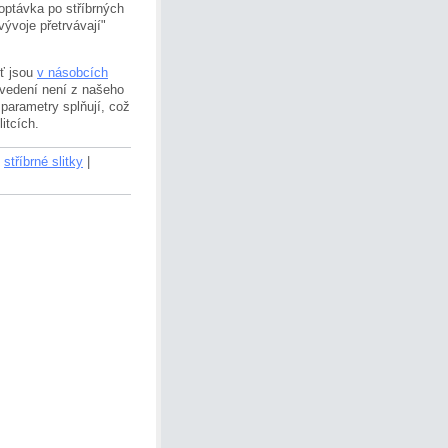
optávka po stříbrných
ývoje přetrvávají"
oť jsou
v násobcích
ovedení není z našeho
 parametry splňují, což
itcích.
stříbrné slitky
|