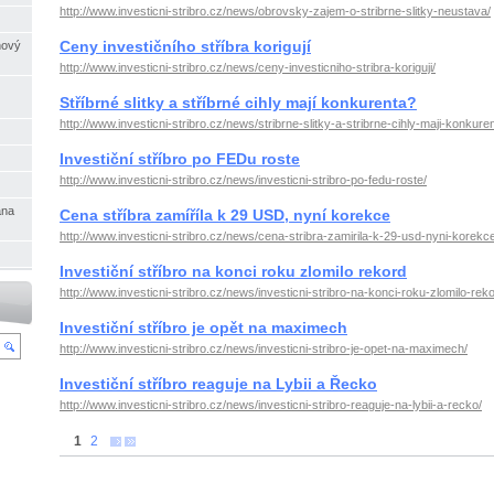
http://www.investicni-stribro.cz/news/obrovsky-zajem-o-stribrne-slitky-neustava/
Ceny investičního stříbra korigují
nový
http://www.investicni-stribro.cz/news/ceny-investicniho-stribra-koriguji/
Stříbrné slitky a stříbrné cihly mají konkurenta?
http://www.investicni-stribro.cz/news/stribrne-slitky-a-stribrne-cihly-maji-konkuren
Investiční stříbro po FEDu roste
http://www.investicni-stribro.cz/news/investicni-stribro-po-fedu-roste/
ana
Cena stříbra zamíříla k 29 USD, nyní korekce
http://www.investicni-stribro.cz/news/cena-stribra-zamirila-k-29-usd-nyni-korekc
Investiční stříbro na konci roku zlomilo rekord
http://www.investicni-stribro.cz/news/investicni-stribro-na-konci-roku-zlomilo-reko
Investiční stříbro je opět na maximech
http://www.investicni-stribro.cz/news/investicni-stribro-je-opet-na-maximech/
Investiční stříbro reaguje na Lybii a Řecko
http://www.investicni-stribro.cz/news/investicni-stribro-reaguje-na-lybii-a-recko/
1
2