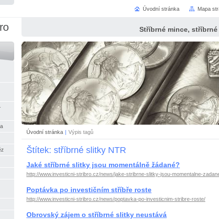
Úvodní stránka
Mapa st
bro
Stříbrné mince, stříbrné 
-
na
Úvodní stránka
|
Výpis tagů
Štítek: stříbrné slitky NTR
ěz
Jaké stříbrné slitky jsou momentálně žádané?
http://www.investicni-stribro.cz/news/jake-stribrne-slitky-jsou-momentalne-zadan
Poptávka po investičním stříbře roste
http://www.investicni-stribro.cz/news/poptavka-po-investicnim-stribre-roste/
Obrovský zájem o stříbrné slitky neustává