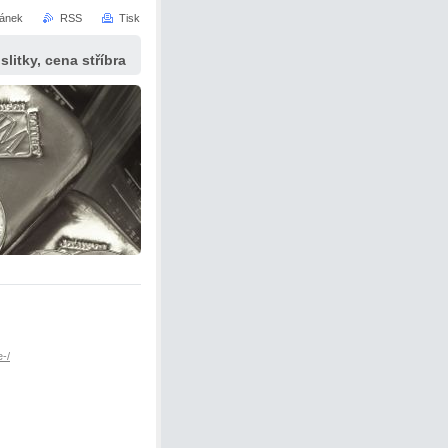
ránek
RSS
Tisk
slitky, cena stříbra
e-/