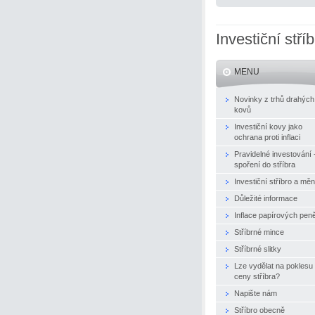
Investiční stří
MENU
Novinky z trhů drahých
kovů
Investiční kovy jako
ochrana proti inflaci
Pravidelné investování 
spoření do stříbra
Investiční stříbro a mě
Důležité informace
Inflace papírových pen
Stříbrné mince
Stříbrné slitky
Lze vydělat na poklesu
ceny stříbra?
Napište nám
Stříbro obecně