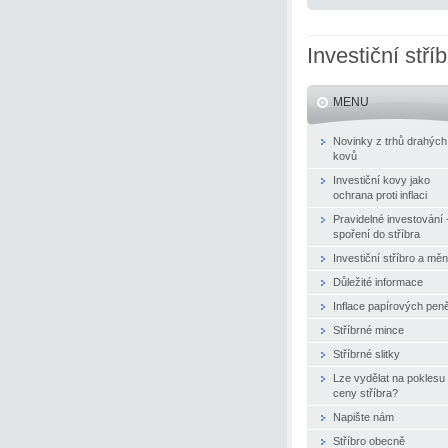
Investiční stří
MENU
Novinky z trhů drahých
kovů
Investiční kovy jako
ochrana proti inflaci
Pravidelné investování 
spoření do stříbra
Investiční stříbro a mě
Důležité informace
Inflace papírových pen
Stříbrné mince
Stříbrné slitky
Lze vydělat na poklesu
ceny stříbra?
Napište nám
Stříbro obecně