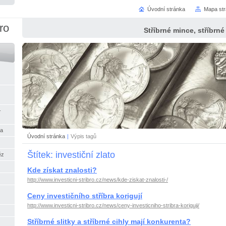
Úvodní stránka
Mapa st
bro
Stříbrné mince, stříbrné 
-
na
Úvodní stránka
|
Výpis tagů
Štítek: investiční zlato
ěz
Kde získat znalosti?
http://www.investicni-stribro.cz/news/kde-ziskat-znalosti-/
Ceny investičního stříbra korigují
http://www.investicni-stribro.cz/news/ceny-investicniho-stribra-koriguji/
Stříbrné slitky a stříbrné cihly mají konkurenta?