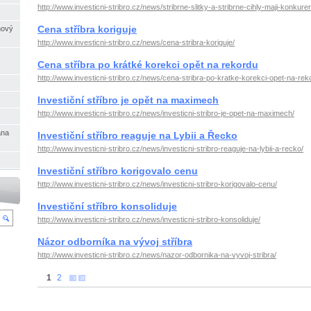
http://www.investicni-stribro.cz/news/stribrne-slitky-a-stribrne-cihly-maji-konkuren
Cena stříbra koriguje
nový
http://www.investicni-stribro.cz/news/cena-stribra-koriguje/
Cena stříbra po krátké korekci opět na rekordu
http://www.investicni-stribro.cz/news/cena-stribra-po-kratke-korekci-opet-na-rek
Investiční stříbro je opět na maximech
http://www.investicni-stribro.cz/news/investicni-stribro-je-opet-na-maximech/
ana
Investiční stříbro reaguje na Lybii a Řecko
http://www.investicni-stribro.cz/news/investicni-stribro-reaguje-na-lybii-a-recko/
Investiční stříbro korigovalo cenu
http://www.investicni-stribro.cz/news/investicni-stribro-korigovalo-cenu/
Investiční stříbro konsoliduje
http://www.investicni-stribro.cz/news/investicni-stribro-konsoliduje/
Názor odborníka na vývoj stříbra
http://www.investicni-stribro.cz/news/nazor-odbornika-na-vyvoj-stribra/
1
2